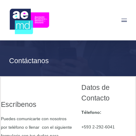
Saltar
al
contenido
Contáctanos
Datos de
Contacto
Escríbenos
Télefono:
Puedes comunicarte con nosotros
+593 2-292-6041
por teléfono o llenar con el siguiente
formulario con tus dudas para